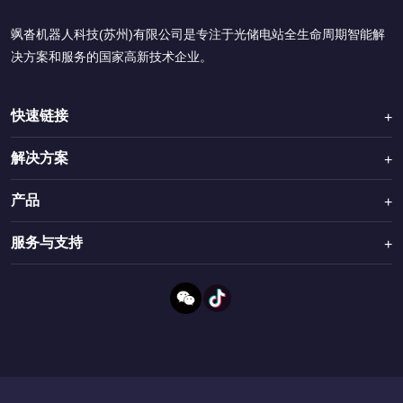
飒沓机器人科技(苏州)有限公司是专注于光储电站全生命周期智能解
决方案和服务的国家高新技术企业。
快速链接
关于飒沓
解决方案
智能割草机
光伏智慧运维
产品
所有产品
光伏电站除草
MC700割草机
服务与支持
新闻资讯
光伏组件无人机清洗
MW700割草机
联系我们
租赁服务
光伏智能巡检
光伏清洗无人机
教程视频
堤坝智能割草
下载中心
割草机型号对比