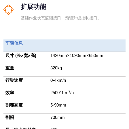
扩展功能
基础作业状态监测接口，预留升级控制接口。
车辆信息
尺寸 (长
×宽×高)
1420mm
×1090mm×650mm
重量
320kg
行驶速度
0-4km/h
2
效率
2500*1
m
/h
割茬高度
5-90mm
割幅
700mm