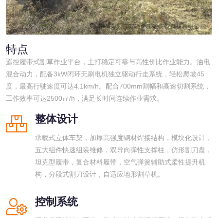
特点
遥控履带式割草作业平台，主打稳定可靠与高性价比作业能力。油电
混合动力，配备3kW闭环无刷电机独立驱动行走系统，轻松爬坡45
度，最高行驶速度可达4.1km/h。配合700mm割幅和高速切割系统，
工作效率可达2500㎡/h，满足长时间连续作业需求。
整体设计
承载式立体车架，加厚高强度钢材焊接结构，模块化设计，
五大组件快速组装维修，双导向弹性支撑柱，仿形割刀盘，
坦克型履带，复合材料履带，空气弹簧辅助式柔性提升机
构，分段式割刀设计，自适应地形割草机。
控制系统