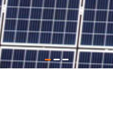
场地类型
源内蒙古朔方沙漠光伏电站
沙戈荒集中式光
项目地点